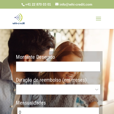
+41 22 870 03 01
info@whi-credit.com
Montante Desejado
Duração de reembolso (em meses)
Mensualidades